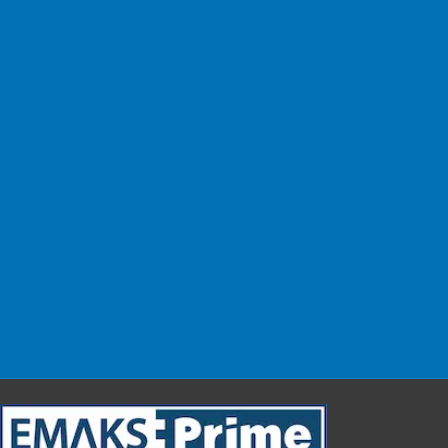
Kargo Ücreti Yok!
Kolay Değişim
14 gün içinde değişim.
Güvenli & Kolay
Alışverişinizi güvenle yapın.
Müşteri Desteği
Sizin için buradayız!