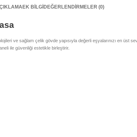
ÇIKLAMA
EK BILGI
DEĞERLENDIRMELER (0)
Kasa
teknolojileri ve sağlam çelik gövde yapısıyla değerli eşyalarınızı en üst
li ile güvenliği estetikle birleştirir.