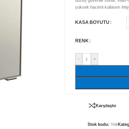
düzey güvenlik sunar. Valis
yüksek hacimli kullanım ihtiy
KASA BOYUTU
RENK
-
+
Karşılaştır
Stok kodu:
Yok
Kateg