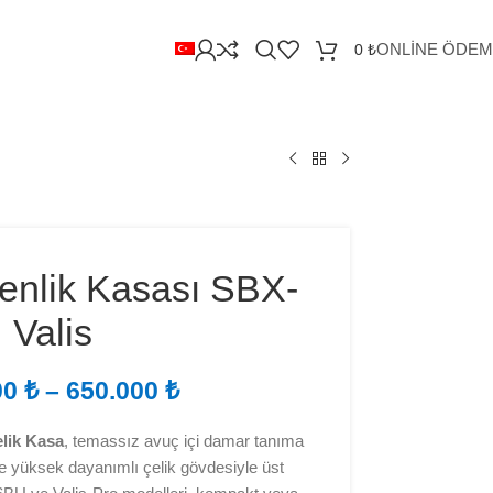
ONLİNE ÖDE
0
₺
venlik Kasası SBX-
Valis
00
₺
–
650.000
₺
elik Kasa
, temassız avuç içi damar tanıma
 ve yüksek dayanımlı çelik gövdesiyle üst