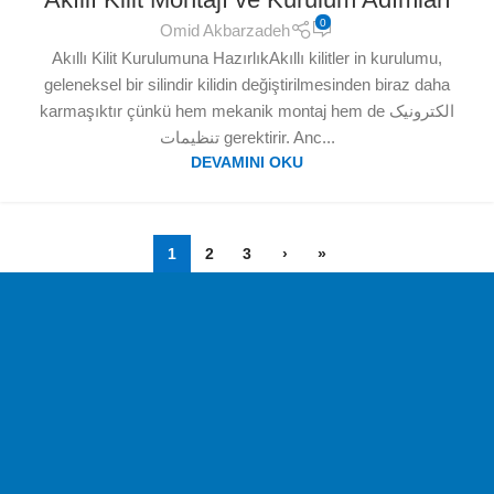
0
Omid Akbarzadeh
Akıllı Kilit Kurulumuna HazırlıkAkıllı kilitler in kurulumu,
geleneksel bir silindir kilidin değiştirilmesinden biraz daha
karmaşıktır çünkü hem mekanik montaj hem de الکترونیک
تنظیمات gerektirir. Anc...
DEVAMINI OKU
1
2
3
›
»
Ücretsiz Kargo
Kargo Ücreti Yok!
Kolay Değişim
14 gün içinde değişim.