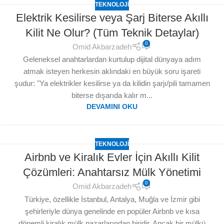
TEKNOLOJI
Elektrik Kesilirse veya Şarj Biterse Akıllı
Kilit Ne Olur? (Tüm Teknik Detaylar)
0
Omid Akbarzadeh
Geleneksel anahtarlardan kurtulup dijital dünyaya adım
atmak isteyen herkesin aklındaki en büyük soru işareti
şudur: "Ya elektrikler kesilirse ya da kilidin şarjı/pili tamamen
biterse dışarıda kalır m...
DEVAMINI OKU
TEKNOLOJI
Airbnb ve Kiralık Evler İçin Akıllı Kilit
Çözümleri: Anahtarsız Mülk Yönetimi
0
Omid Akbarzadeh
Türkiye, özellikle İstanbul, Antalya, Muğla ve İzmir gibi
şehirleriyle dünya genelinde en popüler Airbnb ve kısa
dönemli kiralık mülk pazarlarından biridir. Ancak bir mülkü