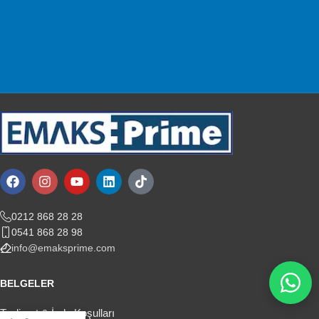
Müşteri Desteği
Sizin için buradayız!
0212 868 28 28
0541 868 28 98
info@emaksprime.com
BELGELER
Teslimat & İade Koşulları