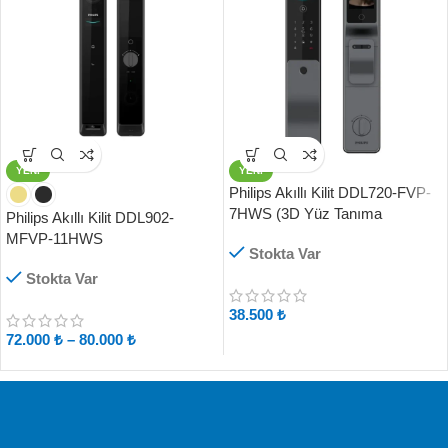
YENI
YENI
Philips Akıllı Kilit DDL720-FVP-
7HWS (3D Yüz Tanıma
Philips Akıllı Kilit DDL902-
Teknolojisi)
MFVP-11HWS
Stokta Var
Stokta Var
38.500
₺
72.000
₺
–
80.000
₺
Ücretsiz Kargo