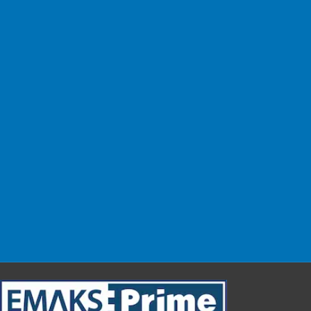
Kargo Ücreti Yok!
Kolay Değişim
14 gün içinde değişim.
Güvenli & Kolay
Alışverişinizi güvenle yapın.
Müşteri Desteği
Sizin için buradayız!