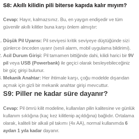
S8: Akıllı kilidin pili biterse kapıda kalır mıyım?
Cevap:
Hayır, kalmazsınız. Bu, en yaygın endişedir ve tüm
güvenilir akıllı kilitler buna karşı önlem almıştır:
Düşük Pil Uyarısı:
Pil seviyesi kritik seviyeye düştüğünde sizi
günlerce önceden uyarır (sesli alarm, mobil uygulama bildirimi).
Acil Durum Girişi:
Pil tamamen bittiğinde dahi, kilidi harici bir
9V
pil
veya
USB (Powerbank)
ile geçici olarak besleyebileceğiniz
bir güç girişi bulunur.
Mekanik Anahtar:
Her ihtimale karşı, çoğu modelde dışarıdan
açmak için gizli bir mekanik anahtar girişi mevcuttur.
S9: Piller ne kadar süre dayanır?
Cevap:
Pil ömrü kilit modeline, kullanılan pilin kalitesine ve günlük
kullanım sıklığına (kaç kez kilitlenip açıldığına) bağlıdır. Ortalama
olarak, kaliteli bir alkali pil takımı (4x AA), normal kullanımda
6
aydan 1 yıla kadar
dayanır.