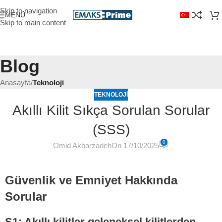
Skip to navigation
MENÜ
Skip to main content
Blog
Anasayfa
/
Teknoloji
TEKNOLOJI
Akıllı Kilit Sıkça Sorulan Sorular
(SSS)
0
Omid Akbarzadeh
On 17/10/2025
Güvenlik ve Emniyet Hakkında
Sorular
S1: Akıllı kilitler geleneksel kilitlerden