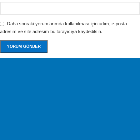
Daha sonraki yorumlarımda kullanılması için adım, e-posta
adresim ve site adresim bu tarayıcıya kaydedilsin.
Ücretsiz Kargo
Kargo Ücreti Yok!
Kolay Değişim
14 gün içinde değişim.
Güvenli & Kolay