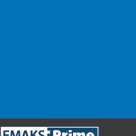
Kargo Ücreti Yok!
Kolay Değişim
14 gün içinde değişim.
Güvenli & Kolay
Alışverişinizi güvenle yapın.
Müşteri Desteği
Sizin için buradayız!