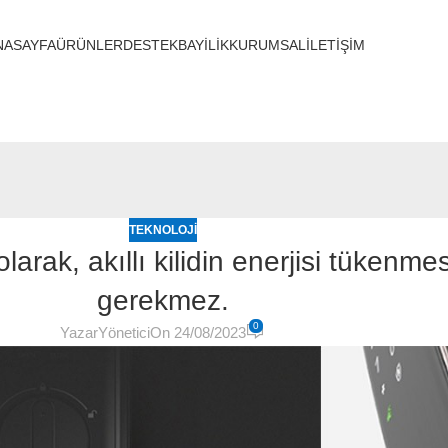
NASAYFA
ÜRÜNLER
DESTEK
BAYİLİK
KURUMSAL
İLETİŞİM
TEKNOLOJI
p olarak, akıllı kilidin enerjisi tüke
gerekmez.
0
Yazar
Yönetici
On 24/08/2023