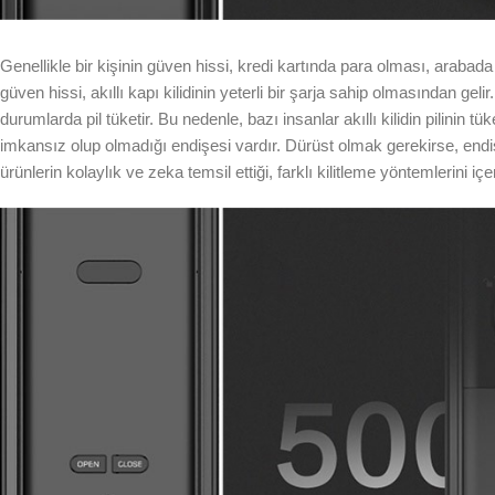
Genellikle bir kişinin güven hissi, kredi kartında para olması, arabad
güven hissi, akıllı kapı kilidinin yeterli bir şarja sahip olmasından gelir
durumlarda pil tüketir. Bu nedenle, bazı insanlar akıllı kilidin pili
imkansız olup olmadığı endişesi vardır. Dürüst olmak gerekirse, endişe 
ürünlerin kolaylık ve zeka temsil ettiği, farklı kilitleme yöntemlerini içe