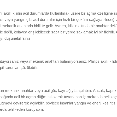
akıllı kilidin acil durumlarda kullanılmak üzere bir açma özelliğine sahip
ı veya yangın gibi acil durumlar için hızlı bir çözüm sağlayabileceği an
ki mekanik anahtarla birlikte gelir. Ayrıca, kilidin altında bir anahtar de
 değil, kolayca erişilebilecek sabit bir yerde saklamak iyi bir fikirdir. 
ı düşünebilirsiniz.
yi unutuyorsanız veya mekanik anahtarı bulamıyorsanız, Philips akıllı k
l sorunları çözülebilir.
ıdan mekanik anahtar veya acil güç kaynağıyla açılabilir. Ancak, kapı 
pağında acil bir açma düğmesi olarak tasarlanan iç mekanda acil kaçış
meyi çevirerek açılabilir, böylece insanlar yangın ve enerji kesintisi gi
arda tehlikeden koruyabilir.