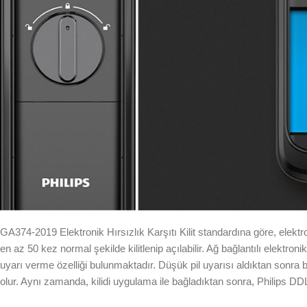
GA374-2019 Elektronik Hırsızlık Karşıtı Kilit standardına göre, elektro
en az 50 kez normal şekilde kilitlenip açılabilir. Ağ bağlantılı elektronik
uyarı verme özelliği bulunmaktadır. Düşük pil uyarısı aldıktan sonra bile
olur. Aynı zamanda, kilidi uygulama ile bağladıktan sonra, Philips DDL70