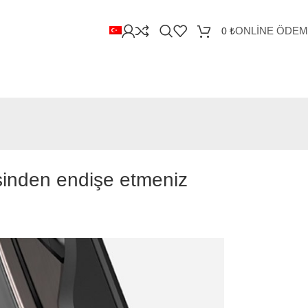
ONLİNE ÖDE
0
₺
nmesinden endişe etmeniz