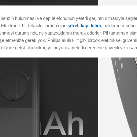
a benzin bulunması ve cep telefonunun yeterli şarjının olmasıyla sağla
. Elektronik bir teknoloji ürünü olan
şifreli kapı kilidi
, bekleme modunda,
nin tükenmesi durumunda ne yapacaklarını merak ederler. Pil tamamen bi
etmenize gerek yok. Philips akıllı kilit gibi birçok elektriksel güvenl
rdiği ve geliştirilip birkaç yıl boyunca yeterli derecede güvenli ve insan 