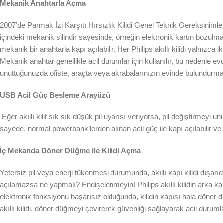
Mekanik Anahtarla Açma
2007’de Parmak İzi Karşıtı Hırsızlık Kilidi Genel Teknik Gereksinimleri, 
içindeki mekanik silindir sayesinde, örneğin elektronik kartın bozulmas
mekanik bir anahtarla kapı açılabilir. Her Philips akıllı kilidi yalnızca i
Mekanik anahtar genellikle acil durumlar için kullanılır, bu nedenle evde
unuttuğunuzda ofiste, araçta veya akrabalarınızın evinde bulundurmay
USB Acil Güç Besleme Arayüzü
Eğer akıllı kilit sık sık düşük pil uyarısı veriyorsa, pil değiştirme
sayede, normal powerbank’lerden alınan acil güç ile kapı açılabilir ve pi
İç Mekanda Döner Düğme ile Kilidi Açma
Yetersiz pil veya enerji tükenmesi durumunda, akıllı kapı kilidi dışar
açılamazsa ne yapmalı? Endişelenmeyin! Philips akıllı kilidin arka ka
elektronik fonksiyonu başarısız olduğunda, kilidin kapısı hala döner düğ
akıllı kilidi, döner düğmeyi çevirerek güvenliği sağlayarak acil duruml